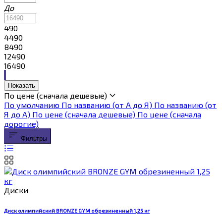
До
490
4490
8490
12490
16490
Показать
По цене (сначала дешевые)
По умолчанию
По названию (от А до Я)
По названию (от
Я до А)
По цене (сначала дешевые)
По цене (сначала
дорогие)
Фильтры
Диски
Диск олимпийский BRONZE GYM обрезиненный 1,25 кг