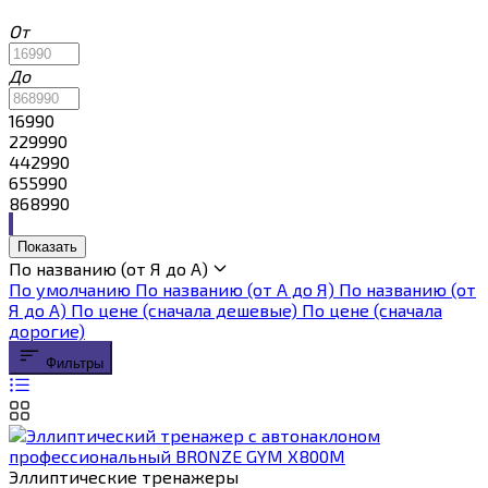
От
До
16990
229990
442990
655990
868990
Показать
По названию (от Я до А)
По умолчанию
По названию (от А до Я)
По названию (от
Я до А)
По цене (сначала дешевые)
По цене (сначала
дорогие)
Фильтры
Эллиптические тренажеры