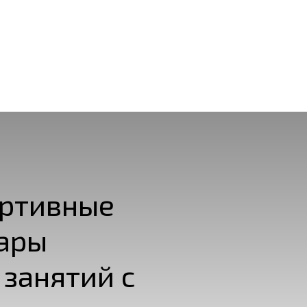
ртивные
ары
 занятий с