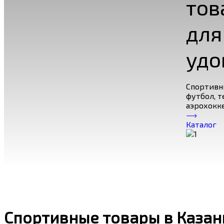
тов
для
удо
Спортивн
футбол, т
аэрохокке
Каталог
Спортивные товары в Казани