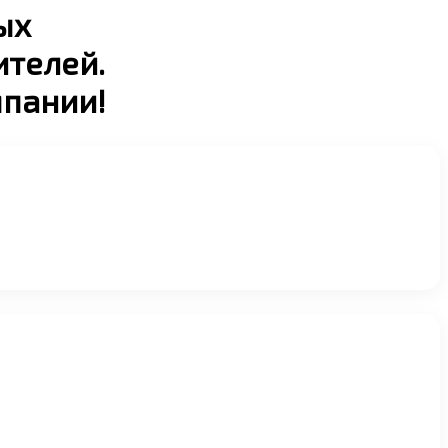
ых
ителей.
мпании!