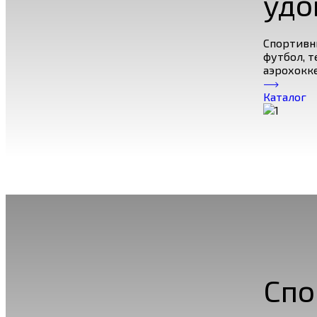
удо
Спортивн
футбол, т
аэрохокке
Каталог
Спо