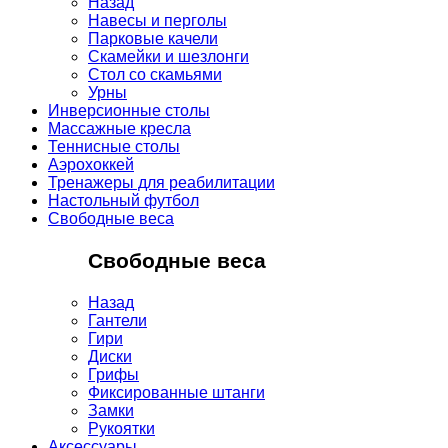
Назад
Навесы и перголы
Парковые качели
Скамейки и шезлонги
Стол со скамьями
Урны
Инверсионные столы
Массажные кресла
Теннисные столы
Аэрохоккей
Тренажеры для реабилитации
Настольный футбол
Свободные веса
Свободные веса
Назад
Гантели
Гири
Диски
Грифы
Фиксированные штанги
Замки
Рукоятки
Аксессуары