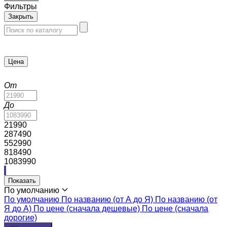
Фильтры
Закрыть
Цена
От
До
21990
287490
552990
818490
1083990
Показать
По умолчанию
По умолчанию
По названию (от А до Я)
По названию (от
Я до А)
По цене (сначала дешевые)
По цене (сначала
дорогие)