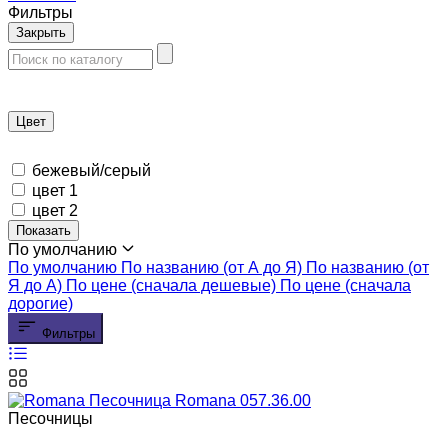
Фильтры
Закрыть
Цвет
бежевый/серый
цвет 1
цвет 2
Показать
По умолчанию
По умолчанию
По названию (от А до Я)
По названию (от
Я до А)
По цене (сначала дешевые)
По цене (сначала
дорогие)
Фильтры
Песочницы