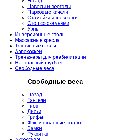
Назад
Навесы и перголы
Парковые качели
Скамейки и шезлонги
Стол со скамьями
Урны
Инверсионные столы
Массажные кресла
Теннисные столы
Аэрохоккей
Тренажеры для реабилитации
Настольный футбол
Свободные веса
Свободные веса
Назад
Гантели
Гири
Диски
Грифы
Фиксированные штанги
Замки
Рукоятки
Аксессуары