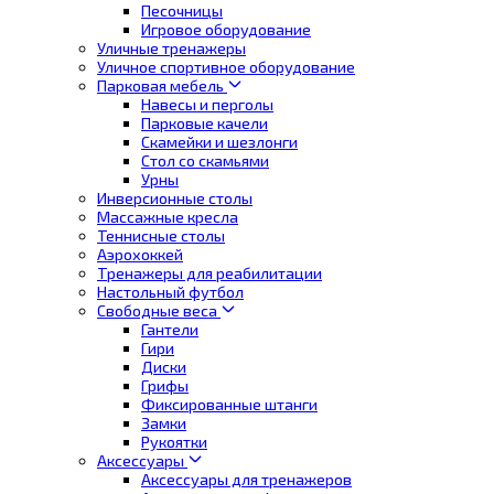
Песочницы
Игровое оборудование
Уличные тренажеры
Уличное спортивное оборудование
Парковая мебель
Навесы и перголы
Парковые качели
Скамейки и шезлонги
Стол со скамьями
Урны
Инверсионные столы
Массажные кресла
Теннисные столы
Аэрохоккей
Тренажеры для реабилитации
Настольный футбол
Свободные веса
Гантели
Гири
Диски
Грифы
Фиксированные штанги
Замки
Рукоятки
Аксессуары
Аксессуары для тренажеров