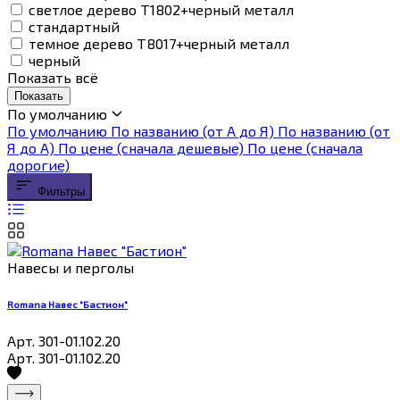
светлое дерево T1802+черный металл
стандартный
темное дерево T8017+черный металл
черный
Показать всё
Показать
По умолчанию
По умолчанию
По названию (от А до Я)
По названию (от
Я до А)
По цене (сначала дешевые)
По цене (сначала
дорогие)
Фильтры
Навесы и перголы
Romana Навес "Бастион"
Арт. 301-01.102.20
Арт. 301-01.102.20