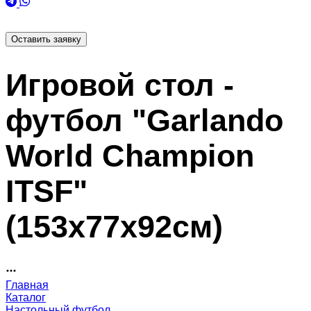
Оставить заявку
Игровой стол -
футбол "Garlando
World Champion
ITSF"
(153x77x92см)
Главная
Каталог
Настольный футбол