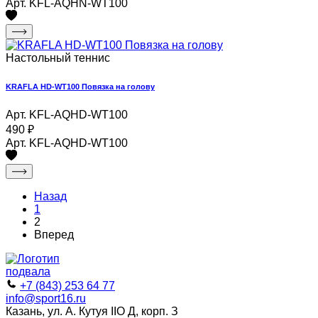
Арт. KFL-AQHN-WT100
Настольный теннис
KRAFLA HD-WT100 Повязка на голову
Арт. KFL-AQHD-WT100
490
₽
Арт. KFL-AQHD-WT100
Назад
1
2
Вперед
+7 (843) 253 64 77
info@sport16.ru
Казань, ул. А. Кутуя IIO Д, корп. З