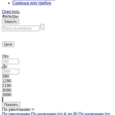
Сиденья для трибун
Очистить
Фильтры
Закрыть
Цена
От
До
390
1290
2190
3090
3990
Показать
По умолчанию
По умолчанию
По названию (от А до Я)
По названию (от