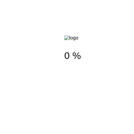
Замки
Рукоятки
Аксессуары
Аксессуары для тренажеров
Аксессуары для фитнеса
Аксессуары для силовых тренировок
0 %
Роботы пылесосы для
бассейна
Сетки для спортзала
Спортивные сетки
Заградительные сетки