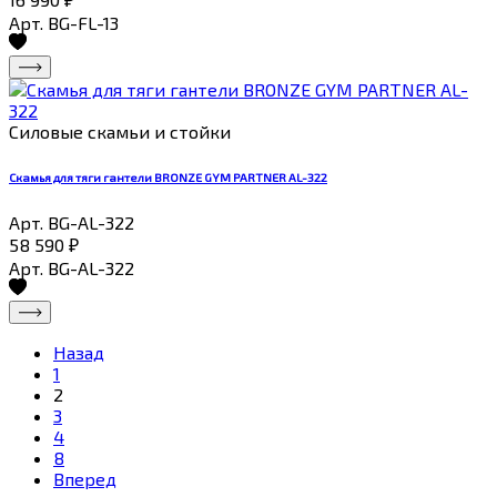
Арт. BG-FL-13
Силовые скамьи и стойки
Скамья для тяги гантели BRONZE GYM PARTNER AL-322
Арт. BG-AL-322
58 590
₽
Арт. BG-AL-322
Назад
1
2
3
4
8
Вперед