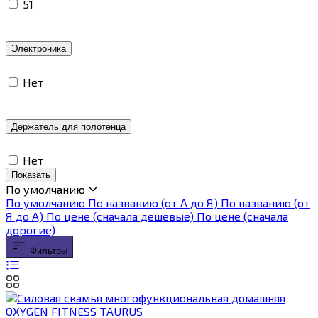
51
Электроника
Нет
Держатель для полотенца
Нет
Показать
По умолчанию
По умолчанию
По названию (от А до Я)
По названию (от
Я до А)
По цене (сначала дешевые)
По цене (сначала
дорогие)
Фильтры