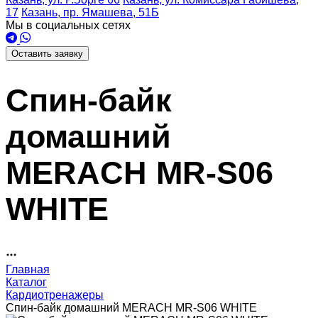
17
Казань, пр. Ямашева, 51Б
Мы в социальных сетях
Оставить заявку
Спин-байк
домашний
MERACH MR-S06
WHITE
Главная
Каталог
Кардиотренажеры
Спин-байк домашний MERACH MR-S06 WHITE