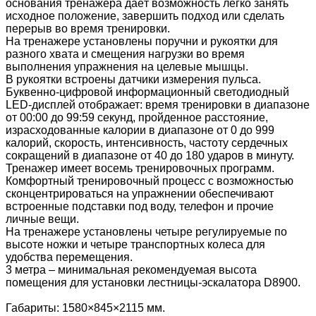
основания тренажера даёт возможность легко занять
исходное положение, завершить подход или сделать
перерыв во время тренировки.
На тренажере установлены поручни и рукоятки для
разного хвата и смещения нагрузки во время
выполнения упражнения на целевые мышцы.
В рукоятки встроены датчики измерения пульса.
Буквенно-цифровой информационный светодиодный
LED-дисплей отображает: время тренировки в диапазоне
от 00:00 до 99:59 секунд, пройденное расстояние,
израсходованные калории в диапазоне от 0 до 999
калорий, скорость, интенсивность, частоту сердечных
сокращений в диапазоне от 40 до 180 ударов в минуту.
Тренажер имеет восемь тренировочных программ.
Комфортный тренировочный процесс с возможностью
сконцентрироваться на упражнении обеспечивают
встроенные подставки под воду, телефон и прочие
личные вещи.
На тренажере установлены четыре регулируемые по
высоте ножки и четыре транспортных колеса для
удобства перемещения.
3 метра – минимальная рекомендуемая высота
помещения для установки лестницы-эскалатора D8900.
Габариты: 1580×845×2115 мм.