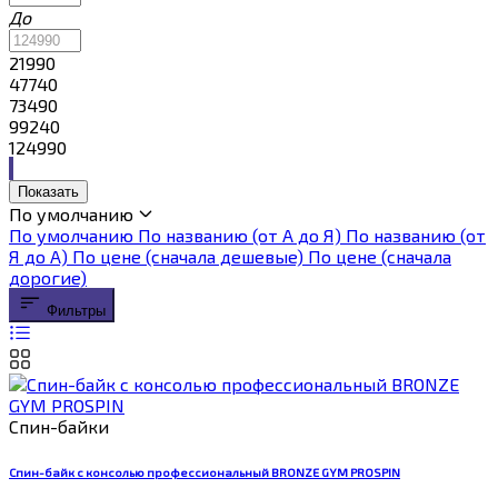
До
21990
47740
73490
99240
124990
Показать
По умолчанию
По умолчанию
По названию (от А до Я)
По названию (от
Я до А)
По цене (сначала дешевые)
По цене (сначала
дорогие)
Фильтры
Спин-байки
Спин-байк с консолью профессиональный BRONZE GYM PROSPIN