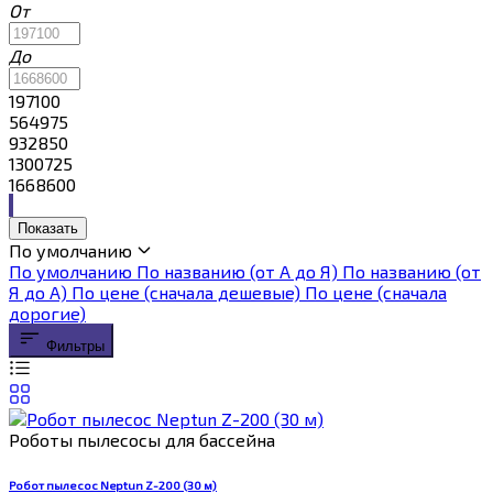
От
До
197100
564975
932850
1300725
1668600
Показать
По умолчанию
По умолчанию
По названию (от А до Я)
По названию (от
Я до А)
По цене (сначала дешевые)
По цене (сначала
дорогие)
Фильтры
Роботы пылесосы для бассейна
Робот пылесос Neptun Z-200 (30 м)