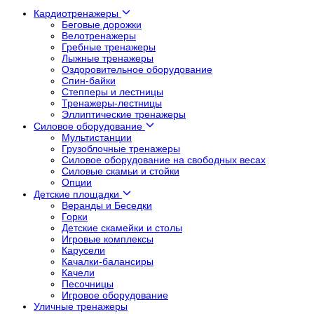
Кардиотренажеры
Беговые дорожки
Велотренажеры
Гребные тренажеры
Лыжные тренажеры
Оздоровительное оборудование
Спин-байки
Степперы и лестницы
Тренажеры-лестницы
Эллиптические тренажеры
Силовое оборудование
Мультистанции
Грузоблочные тренажеры
Силовое оборудование на свободных весах
Силовые скамьи и стойки
Опции
Детские площадки
Веранды и Беседки
Горки
Детские скамейки и столы
Игровые комплексы
Карусели
Качалки-балансиры
Качели
Песочницы
Игровое оборудование
Уличные тренажеры